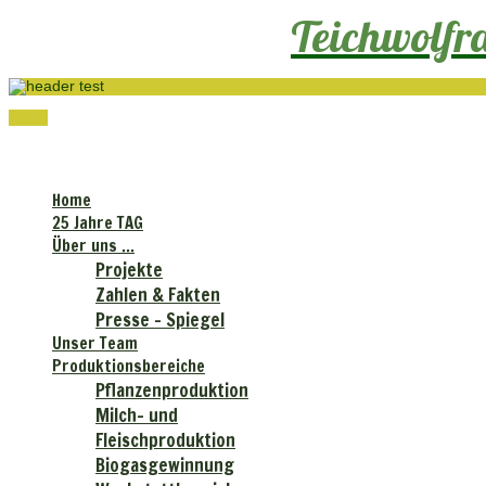
Teichwolf
menu
Teichwolframsdorfer Agrar GmbH
Home
25 Jahre TAG
Über uns ...
Projekte
Zahlen & Fakten
Presse - Spiegel
Unser Team
Produktionsbereiche
Pflanzenproduktion
Milch- und
Fleischproduktion
Biogasgewinnung