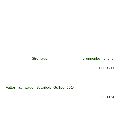
Strohlager
Brunnenbohrung für
ELER - F
Futtermischwagen Sgariboldi Gulliver 6014
ELER-