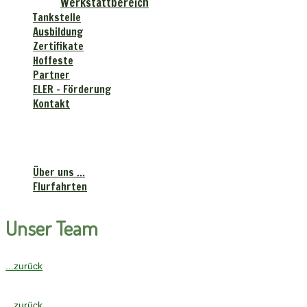
Werkstattbereich
Tankstelle
Ausbildung
Zertifikate
Hoffeste
Partner
ELER - Förderung
Kontakt
Landhandels-gesellschaft
"Krebsbachtal" mbH
Über uns ...
Flurfahrten
Unser Team
...zurück
...zurück