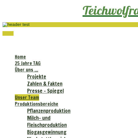
Teichwolf
menu
Teichwolframsdorfer Agrar GmbH
Home
25 Jahre TAG
Über uns ...
Projekte
Zahlen & Fakten
Presse - Spiegel
Unser Team
Produktionsbereiche
Pflanzenproduktion
Milch- und
Fleischproduktion
Biogasgewinnung