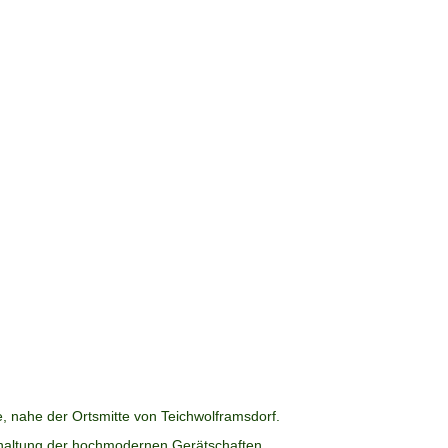
 nahe der Ortsmitte von Teichwolframsdorf.
dhaltung der hochmodernen Gerätschaften.