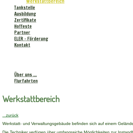
Werkstattbereich
Tankstelle
Ausbildung
Zertifikate
Hoffeste
Partner
ELER - Förderung
Kontakt
Landhandels-gesellschaft
"Krebsbachtal" mbH
Über uns ...
Flurfahrten
Werkstattbereich
...zurück
Werkstatt- und Verwaltungsgebäude befinden sich auf einem Gelände,
Die Techniker verfügen über umfangreiche Möglichkeiten zur Instan