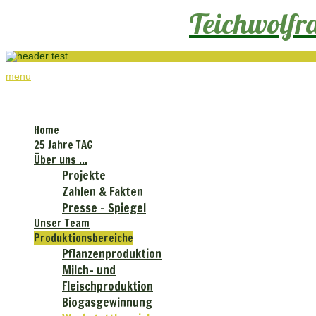
Teichwolf
menu
Teichwolframsdorfer Agrar GmbH
Home
25 Jahre TAG
Über uns ...
Projekte
Zahlen & Fakten
Presse - Spiegel
Unser Team
Produktionsbereiche
Pflanzenproduktion
Milch- und
Fleischproduktion
Biogasgewinnung