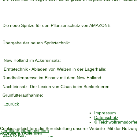
Die neue Spritze für den Pflanzenschutz von AMAZONE:
Übergabe der neuen Spritztechnik:
New Holland im Ackereinsatz:
Erntetechnik - Abladen von Weizen in der Lagerhalle:
Rundballenpresse im Einsatz mit dem New Holland:
Nachteinsatz: Der Lexion von Claas beim Bunkerleeren
Grünfutteraufnahme:
...zurück
Impressum
Datenschutz
© Teichwolframsdorf
Cookies erleichtern die Bereitstellung unserer Website. Mit der Nutzu
template-joomspirit.com
Akzeptieren
Ablehnen
Back to top